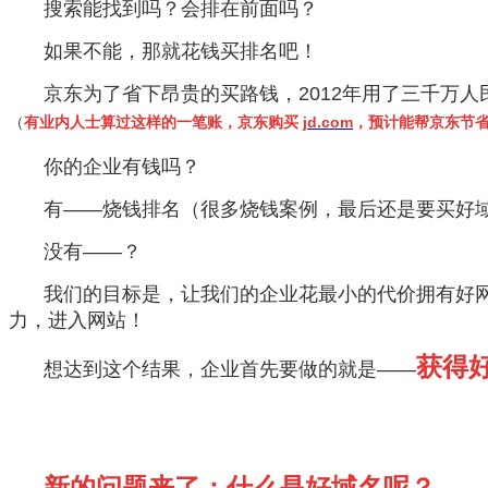
搜索能找到吗？会排在前面吗？
如果不能，那就花钱买排名吧！
京东为了省下昂贵的买路钱，2012年用了三千万
（
有业内人士算过这样的一笔账，京东购买
jd.com
，预计能帮京东节省
你的企业有钱吗？
有——烧钱排名（很多烧钱案例，最后还是要买好
没有——？
我们的目标是，让我们的企业花最小的代价拥有好
力，进入网站！
获得
想达到这个结果，企业首先要做的就是——
新的问题来了：什么是好域名呢？